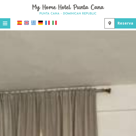
≡
Reserva
Home
Ubicación
Alojamiento
Instalaciones
Galería de fotos