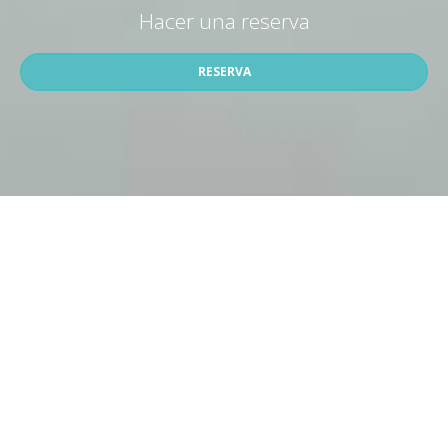
Hacer una reserva
RESERVA
» Habitación Deluxe con dos camas Queen
»
Habitación Queen
» Habitación Individual Estándar
»
Doble habitacion
SHARE
IMPRESIÓN
Contáctenos
My Home Hotel Punta Cana