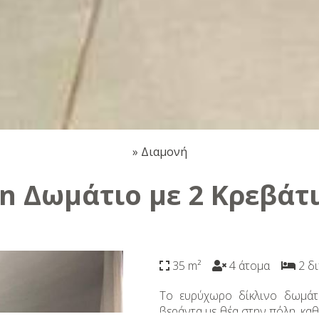
»
Διαμονή
n Δωμάτιο με 2 Κρεβάτι
35 m²
4 άτομα
2 δι
Το ευρύχωρο δίκλινο δωμάτιο
βεράντα με θέα στην πόλη, καθ