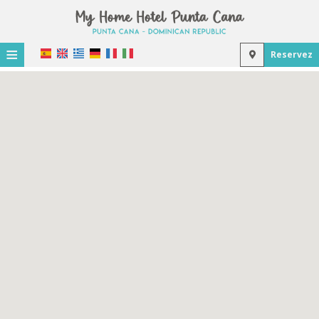
≡
Reservez
Accueil
Emplacement
Hébergement
Installations
Galerie de photos