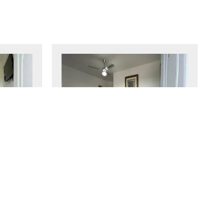
Camera doppia
1
18 m²
2 persone
1
letto singolo
otazione
Di più
Prenotazione