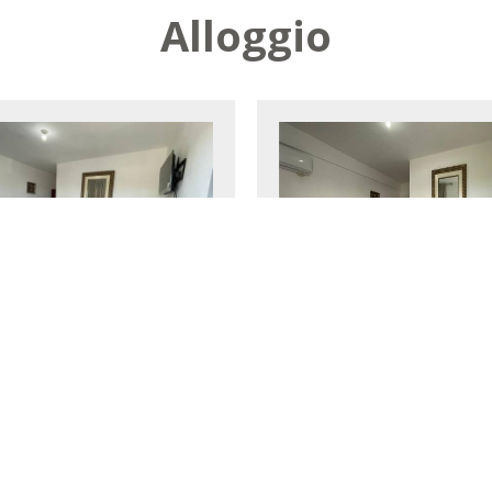
Alloggio
a Regina
Camera singola
standard
²
2 persone
1
18 m²
1 persone
golo
letto singolo
Prenotazione
Di più
Pren