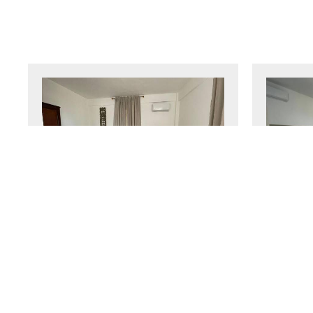
Camera Queen Deluxe
Camer
con due letti Queen
35 m²
4 persone
2 letti
25 m
matrimoniali queen-size
letto sin
Di più
Prenotazione
Di più