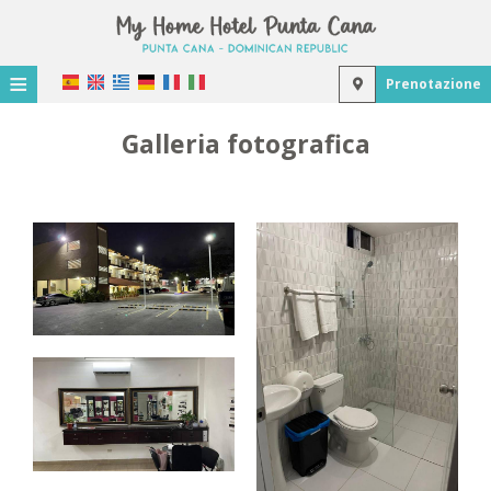
≡
Prenotazione
Home
Galleria fotografica
Posizione
Alloggio
Strutture
Galleria fotografica